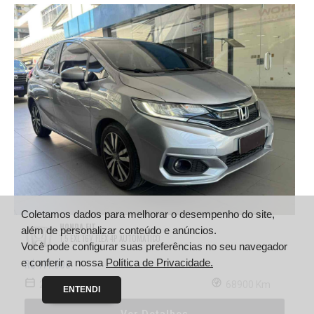
Coletamos dados para melhorar o desempenho do site,
HONDA FIT
além de personalizar conteúdo e anúncios.
1.5 EXL 16V FLEX 4P AUTOMÁTICO
Você pode configurar suas preferências no seu navegador
R$ 114.900
e conferir a nossa
Política de Privacidade.
2018/2018
68900 Km
ENTENDI