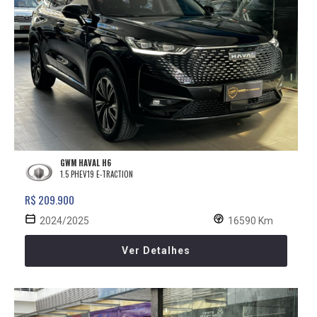
GWM HAVAL H6
1.5 PHEV19 E-TRACTION
R$ 209.900
2024/2025
16590 Km
Ver Detalhes